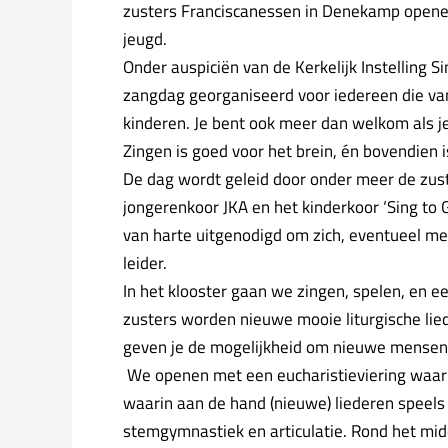
en
zusters Franciscanessen in Denekamp opene
kinderen
jeugd.
(27
Onder auspiciën van de Kerkelijk Instelling S
september
zangdag georganiseerd voor iedereen die van 
2026)
kinderen. Je bent ook meer dan welkom als je
Zingen is goed voor het brein, én bovendien 
De dag wordt geleid door onder meer de zus
jongerenkoor JKA en het kinderkoor ‘Sing to 
van harte uitgenodigd om zich, eventueel m
leider.
In het klooster gaan we zingen, spelen, en e
zusters worden nieuwe mooie liturgische lie
geven je de mogelijkheid om nieuwe mensen
We openen met een eucharistieviering waar
waarin aan de hand (nieuwe) liederen speel
stemgymnastiek en articulatie. Rond het mid