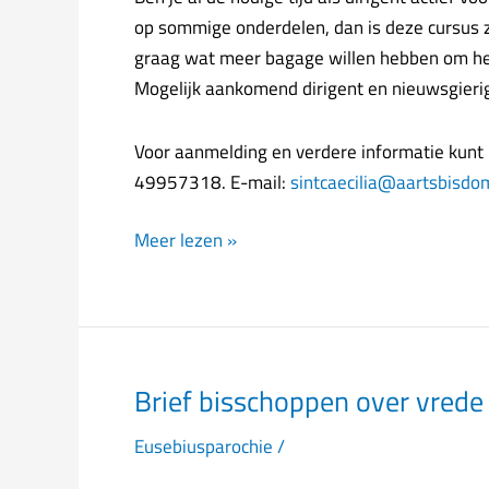
op sommige onderdelen, dan is deze cursus zek
graag wat meer bagage willen hebben om het
Mogelijk aankomend dirigent en nieuwsgierig
Voor aanmelding en verdere informatie kunt u
49957318. E-mail:
sintcaecilia@aartsbisdo
Meer lezen »
Brief bisschoppen over vrede
Brief
bisschoppen
Eusebiusparochie
/
over
vrede