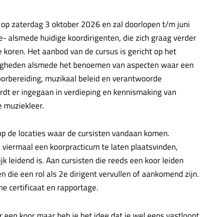
 op zaterdag 3 oktober 2026 en zal doorlopen t/m juni
 alsmede huidige koordirigenten, die zich graag verder
e koren. Het aanbod van de cursus is gericht op het
rdigheden alsmede het benoemen van aspecten waar een
 voorbereiding, muzikaal beleid en verantwoorde
rdt er ingegaan in verdieping en kennismaking van
e muziekleer.
op de locaties waar de cursisten vandaan komen.
viermaal een koorpracticum te laten plaatsvinden,
jk leidend is. Aan cursisten die reeds een koor leiden
 die een rol als 2e dirigent vervullen of aankomend zijn.
 certificaat en rapportage.
oor een koor maar heb je het idee dat je wel eens vastloopt