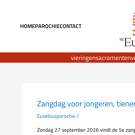
Ga
naar
de
HOME
PAROCHIE
CONTACT
inhoud
vieringen
sacramenten
v
Zangdag voor jongeren, tiene
Zangdag
voor
Eusebiusparochie
/
jongeren,
tieners
Zondag 27 september 2026 vindt de 5e zangd