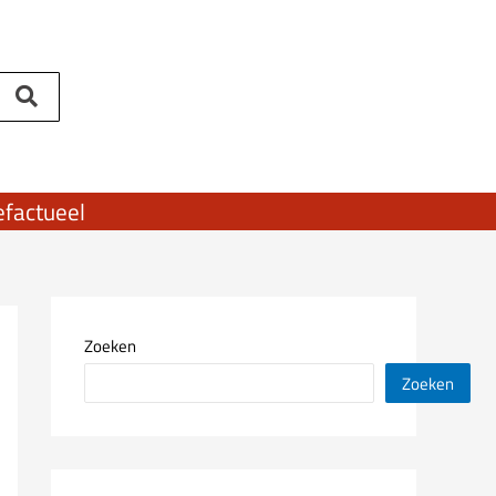
ef
actueel
Zoeken
Zoeken