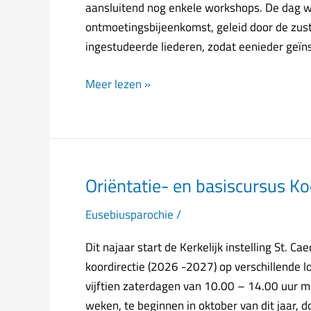
aansluitend nog enkele workshops. De dag w
ontmoetingsbijeenkomst, geleid door de zust
ingestudeerde liederen, zodat eenieder geïn
Meer lezen »
Oriëntatie- en basiscursus Ko
Oriëntatie-
en
Eusebiusparochie
/
basiscursus
Koordirectie
Dit najaar start de Kerkelijk instelling St. C
koordirectie (2026 -2027) op verschillende l
vijftien zaterdagen van 10.00 – 14.00 uur 
weken, te beginnen in oktober van dit jaar, d