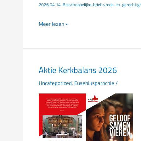
2026.04.14-Bisschoppelijke-brief-vrede-en-gerechtig
en
gerechtigheid
Meer lezen »
Aktie Kerkbalans 2026
Aktie
Kerkbalans
Uncategorized
,
Eusebiusparochie
/
2026