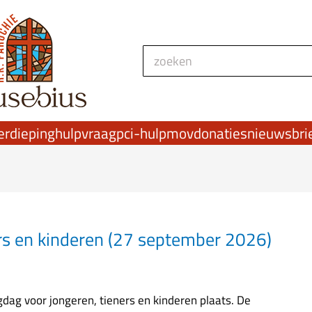
Zoeken
erdieping
hulpvraag
pci-hulp
mov
donaties
nieuwsbri
rs en kinderen (27 september 2026)
ag voor jongeren, tieners en kinderen plaats. De