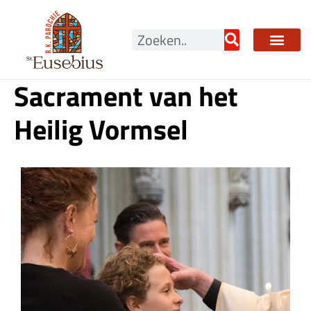
Ga
naar
Zoeken
de
inhoud
Sacrament van het
Heilig Vormsel