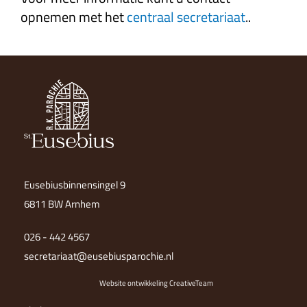
opnemen met het
centraal secretariaat
..
Eusebiusbinnensingel 9
6811 BW Arnhem
026 - 442 4567
secretariaat@eusebiusparochie.nl
Website ontwikkeling CreativeTeam