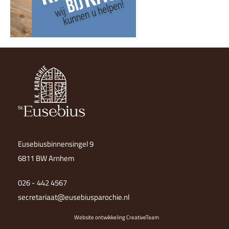
Eusebiusbinnensingel 9
6811 BW Arnhem
026 - 442 4567
secretariaat@eusebiusparochie.nl
Website ontwikkeling CreativeTeam