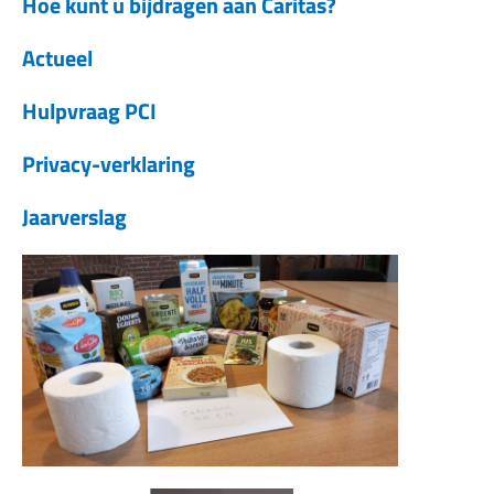
Hoe kunt u bijdragen aan Caritas?
Actueel
Hulpvraag PCI
Privacy-verklaring
Jaarverslag